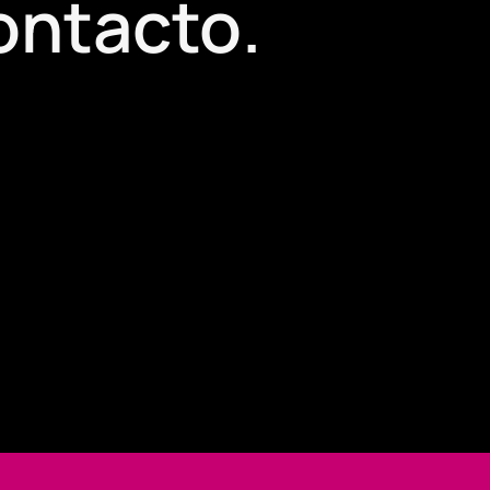
ontacto
.