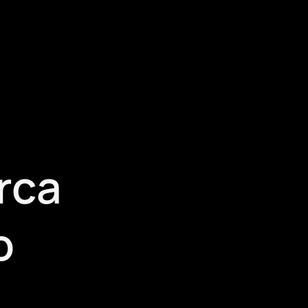
rca
o