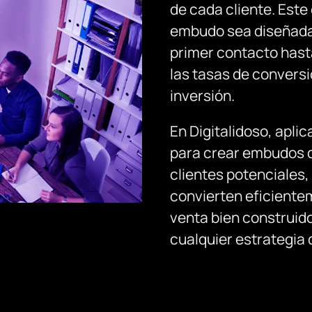
de cada cliente. Est
embudo sea diseñada p
primer contacto hasta
las tasas de convers
inversión.
En Digitalidoso, apl
para crear embudos d
clientes potenciales,
convierten eficient
venta bien construido
cualquier estrategia 