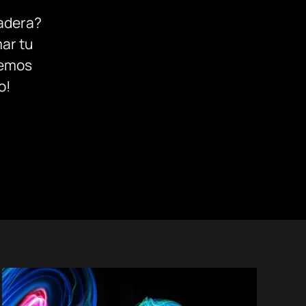
radera?
ar tu
demos
o!