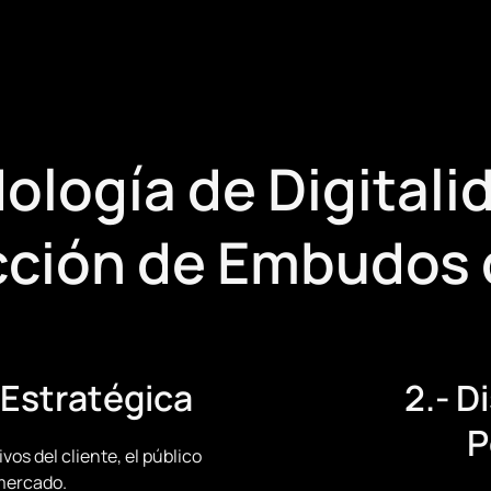
ología de Digitalid
ción de Embudos 
n Estratégica
2.- 
P
os del cliente, el público
 mercado.