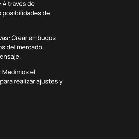
 A través de
posibilidades de
ivas: Crear embudos
os del mercado,
mensaje.
a: Medimos el
ara realizar ajustes y