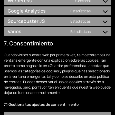
WordPress
Funcional
Consent
service
recaptcha
to
join.chat
Google Analytics
Estadísticas
Consent
service
to
wordpress
Sourcebuster JS
Estadísticas
Consent
service
to
google-
Varios
Estadísticas
Consent
service
analytics
to
sourcebuste
7. Consentimiento
service
js
varios
Cuando visites nuestra web por primera vez, te mostraremos una
ventana emergente con una explicación sobre las cookies. Tan
pronto como hagas clic en «Guardar preferencias», aceptas que
usemos las categorías de cookies y plugins que has seleccionado
en la ventana emergente, tal y como se describe en esta política
de cookies. Puedes desactivar el uso de cookies a través de tu
navegador, pero, por favor, ten en cuenta que nuestra web puede
dejar de funcionar correctamente.
7.1 Gestiona tus ajustes de consentimiento