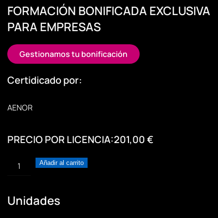
FORMACIÓN BONIFICADA EXCLUSIVA
PARA EMPRESAS
Gestionamos tu bonificación
Certidicado por:
AENOR
PRECIO POR LICENCIA:
201,00
€
Agenda
Añadir al carrito
2030
y
ODS
Unidades
para