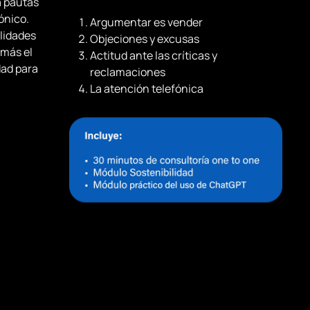
a pautas
ónico.
Argumentar es vender
lidades
Objeciones y excusas
emás el
Actitud ante las críticas y
dad para
reclamaciones
La atención telefónica