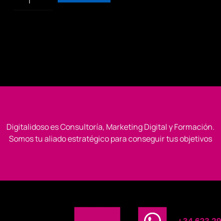
y
objeciones
en
el
proceso
de
venta
cantidad
Digitalidoso es Consultoría, Marketing Digital y Formación.
Somos tu aliado estratégico para conseguir tus objetivos