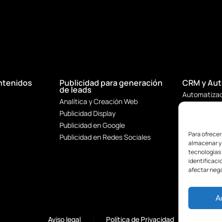
ntenidos
Publicidad para generación
CRM y Aut
de leads
Automatizac
Analítica y Creación Web
Email Marke
Publicidad Display
Embudos de
Publicidad en Google
Integracion
Para ofrecer
Publicidad en Redes Sociales
almacenar y/
tecnologías
identificaci
afectar nega
A
Aviso legal
Política de Privacidad