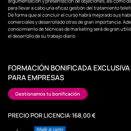
argumentación y presentación de objeciones, así como d
para llevar a cabo una eficaz gestión del tratamiento telef
De forma que al concluir el curso habrá mejorado sus habi
comerciales y desarrollado otras de gran importancia. Ad
conocimiento de técnicas de marketing será de gran utili
el desarrollo de su trabajo diario.
FORMACIÓN BONIFICADA EXCLUSIVA
PARA EMPRESAS
Gestionamos tu bonificación
PRECIO POR LICENCIA:
168,00
€
Argumentación
Añadir al carrito