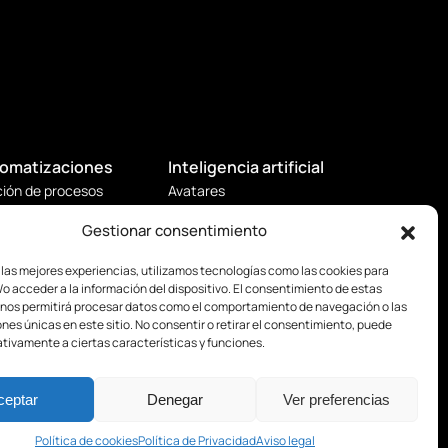
omatizaciones
Inteligencia artificial
ión de procesos
Avatares
ting
Chat Bot
Gestionar consentimiento
 venta
Generación de contenidos
es
 las mejores experiencias, utilizamos tecnologías como las cookies para
o acceder a la información del dispositivo. El consentimiento de estas
 nos permitirá procesar datos como el comportamiento de navegación o las
ones únicas en este sitio. No consentir o retirar el consentimiento, puede
tivamente a ciertas características y funciones.
ceptar
Denegar
Ver preferencias
Política de cookies
Política de Privacidad
Aviso legal