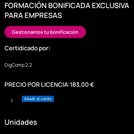
FORMACIÓN BONIFICADA EXCLUSIVA
PARA EMPRESAS
Gestionamos tu bonificación
Certidicado por:
DigComp 2.2
PRECIO POR LICENCIA:
183,00
€
ChatGPT
Añadir al carrito
para
usuarios:
de
Unidades
cero