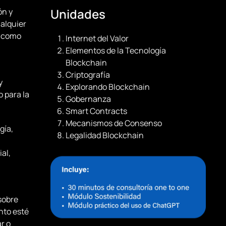
Unidades
ón y
ualquier
í como
Internet del Valor
Elementos de la Tecnología
Blockchain
Criptografía
y
Explorando Blockchain
 para la
Gobernanza
Smart Contracts
Mecanismos de Consenso
gía,
Legalidad Blockchain
al,
sobre
nto esté
r o