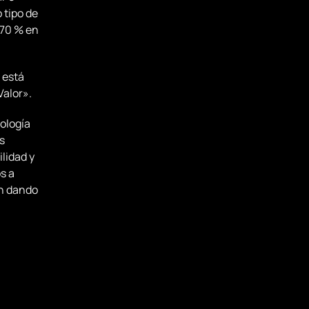
 tipo de
 70 % en
 está
Valor».
ología
s
lidad y
s a
án dando