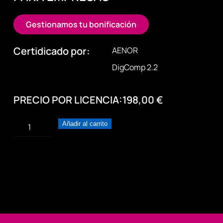
Gestionamos tu bonificación
Certidicado por:
AENOR
DigComp 2.2
PRECIO POR LICENCIA:
198,00
€
Introducción
Añadir al carrito
al
Blockchain.
Internet
del
valor
cantidad